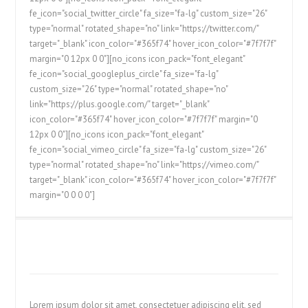
fe_icon="social_twitter_circle" fa_size="fa-lg" custom_size="26"
type="normal" rotated_shape="no" link="https://twitter.com/"
target="_blank" icon_color="#365f74" hover_icon_color="#7f7f7f"
margin="0 12px 0 0"][no_icons icon_pack="font_elegant"
fe_icon="social_googleplus_circle" fa_size="fa-lg"
custom_size="26" type="normal" rotated_shape="no"
link="https://plus.google.com/" target="_blank"
icon_color="#365f74" hover_icon_color="#7f7f7f" margin="0
12px 0 0"][no_icons icon_pack="font_elegant"
fe_icon="social_vimeo_circle" fa_size="fa-lg" custom_size="26"
type="normal" rotated_shape="no" link="https://vimeo.com/"
target="_blank" icon_color="#365f74" hover_icon_color="#7f7f7f"
margin="0 0 0 0"]
Lorem ipsum dolor sit amet, consectetuer adipiscing elit, sed