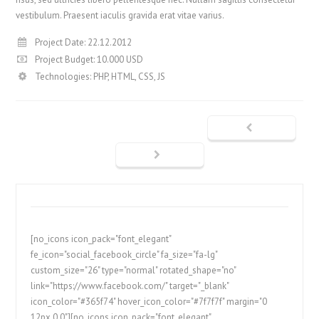
vestibulum. Praesent iaculis gravida erat vitae varius.
Project Date: 22.12.2012
Project Budget: 10.000 USD
Technologies: PHP, HTML, CSS, JS
[no_icons icon_pack="font_elegant"
fe_icon="social_facebook_circle" fa_size="fa-lg"
custom_size="26" type="normal" rotated_shape="no"
link="https://www.facebook.com/" target="_blank"
icon_color="#365f74" hover_icon_color="#7f7f7f" margin="0
12px 0 0"][no_icons icon_pack="font_elegant"