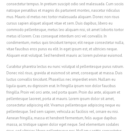
consectetur tempus. In pretium suscipit odio sed malesuada. Cum sociis
natoque penatibus et magnis dis parturient montes, nascetur ridiculus
mus. Mauris id metus nec tortor malesuada aliquam. Donec non risus
cursus sapien aliquet aliquet vitae et sem. Duis dapibus, libero eu
commodo pellentesque, metus leo aliquam nisi, sit amet lobortis tortor
metus id lorem. Cras consequat interdum orci vel convallis. In
condimentum, metus quis tincidunt tempor, elit neque consectetur nulla,
vitae faucibus eros purus eu elit. In eget ipsum est, et ultricies neque.
Aliquam erat volutpat. Sed hendrerit mauris ac lorem pulvinar euismod.
Curabitur pharetra lectus eu nunc volutpat id pellentesque purus rutrum.
Donec nisl risus, gravida at euismod sit amet, consequat at massa. Duis
luctus convallis tincidunt. Phasellus nec imperdiet enim. Nullam eu
ligula quam, eu dignissim erat. In fringilla ipsum non dolor faucibus
fringilla. Proin vel orci ante, sed porta quam. Proin dui ante, aliquam et
pellentesque laoreet, porta at mauris. Lorem ipsum dolor sit amet,
consectetur adipiscing elit. Vivamus pellentesque adipiscing neque eu
pellentesque. Sed sem sapien, vehicula ac facilisis vel, ornare eu nisi.
Aenean fringilla, massa et hendrerit fermentum, felis augue dapibus
massa, ac tristique sapien dolor eget neque. Sed elementum sodales
risus, sed ultricies libero pellentesque nec. Nullam sagittis consectetur